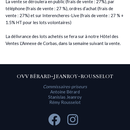
La vente se déroulera en public (frais de vente : 27%), par
téléphone (frais de vente : 27 %), ordres d’achat (frais de
vente : 27%) et sur Interencheres-Live (frais de vente : 27 % +
1.5% HT pour les lots volontaires)
La délivrance des lots achetés se fera sur à notre Hôtel des
Ventes L'Annexe de Corbas, dans la semaine suivant la vente.
OVV BÉRARD-JEANROY-ROUSSELOT
Commissaires-priseurs
Antoine Bérard
Stanislas Jeanroy
Rémy Rousselot