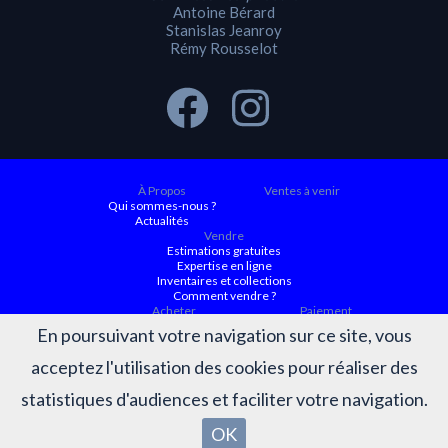
Antoine Bérard
Stanislas Jeanroy
Rémy Rousselot
À Propos
Ventes à venir
Qui sommes-nous ?
Actualités
Vendre
Estimations gratuites
Expertise en ligne
Inventaires et collections
Comment vendre ?
Acheter
Paiement
Ventes à venir
En poursuivant votre navigation sur ce site, vous
Ordre d'achat
Conditions générales d’achat
acceptez l'utilisation des cookies pour réaliser des
Résultats
Judiciaire ACTAURA
Belles enchères
statistiques d'audiences et faciliter votre navigation.
Résultats des ventes
OK
OVV BÉRARD-JEANROY-ROUSSELOT ©2026 - Tous droits réservés