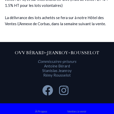
1.5% HT pour les lots volontaires)
La délivrance des lots achetés se fera sur à notre Hôtel des
Ventes L'Annexe de Corbas, dans la semaine suivant la vente.
OVV BÉRARD-JEANROY-ROUSSELOT
Commissaires-priseurs
Antoine Bérard
Stanislas Jeanroy
Rémy Rousselot
À Propos
Ventes à venir