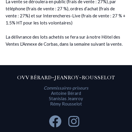
La vente se déroulera en public (frais de vente : 27%), par
téléphone (frais de vente : 27 %), ordres d’achat (frais de
vente : 27%) et sur Interencheres-Live (frais de vente : 27 % +
1.5% HT pour les lots volontaires)
La délivrance des lots achetés se fera sur à notre Hôtel des
Ventes L'Annexe de Corbas, dans la semaine suivant la vente.
OVV BÉRARD-JEANROY-ROUSSELOT
Commissaires-priseurs
Antoine Bérard
Stanislas Jeanroy
Rémy Rousselot