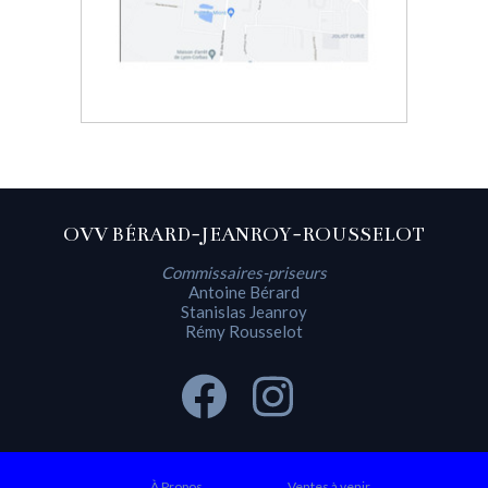
OVV BÉRARD-JEANROY-ROUSSELOT
Commissaires-priseurs
Antoine Bérard
Stanislas Jeanroy
Rémy Rousselot
À Propos
Ventes à venir