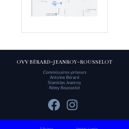
OVV BÉRARD-JEANROY-ROUSSELOT
Commissaires-priseurs
Antoine Bérard
Stanislas Jeanroy
Rémy Rousselot
À Propos
Ventes à venir