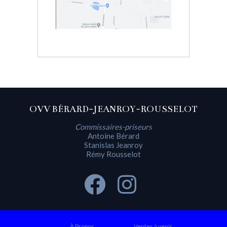
OVV BÉRARD-JEANROY-ROUSSELOT
Commissaires-priseurs
Antoine Bérard
Stanislas Jeanroy
Rémy Rousselot
À Propos
Ventes à venir