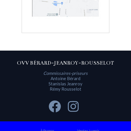
OVV BÉRARD-JEANROY-ROUSSELOT
Commissaires-priseurs
Antoine Bérard
Stanislas Jeanroy
Rémy Rousselot
À Propos
Ventes à venir