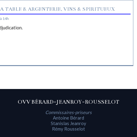
A TABLE & ARGENTERIE, VINS & SPIRITUEUX
à 14h
djudication.
OVV BÉRARD-JEANROY-ROUSSELOT
Commissaires-priseurs
Antoine Bérard
Stanislas Jeanroy
Rémy Rousselot