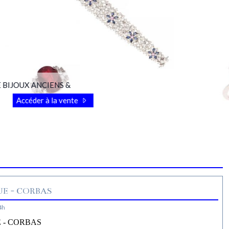
OUX ANCIENS &
Accéder à la vente
E - CORBAS
4h
 - CORBAS