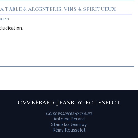
A TABLE & ARGENTERIE, VINS & SPIRITUEUX
à 14h
djudication.
OVV BÉRARD-JEANROY-ROUSSELOT
Commissaires-priseurs
Antoine Bérard
Stanislas Jeanroy
Rémy Rousselot