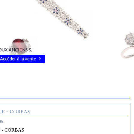
OUX ANCIENS &
Accéder à la vente
E - CORBAS
4h
 - CORBAS