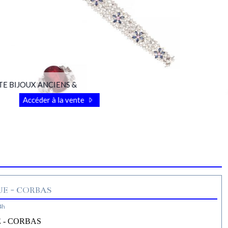
OUX ANCIENS &
Accéder à la vente
E - CORBAS
4h
 - CORBAS