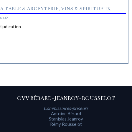
A TABLE & ARGENTERIE, VINS & SPIRITUEUX
à 14h
djudication.
OVV BÉRARD-JEANROY-ROUSSELOT
Commissaires-priseurs
Antoine Bérard
Stanislas Jeanroy
Rémy Rousselot