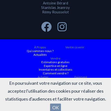
Antoine Bérard
Stanislas Jeanroy
Rémy Rousselot
À Propos
Ventes à venir
Qui sommes-nous ?
Actualités
Vendre
Estimations gratuites
Expertise en ligne
Inventaires et collections
Comment vendre ?
Acheter
Paiement
Ventes à venir
En poursuivant votre navigation sur ce site, vous
Ordre d'achat
Conditions générales d’achat
acceptez l'utilisation des cookies pour réaliser des
Résultats
Judiciaire ACTAURA
Belles enchères
statistiques d'audiences et faciliter votre navigation.
Résultats des ventes
OK
OVV BÉRARD-JEANROY-ROUSSELOT ©2026 - Tous droits réservés