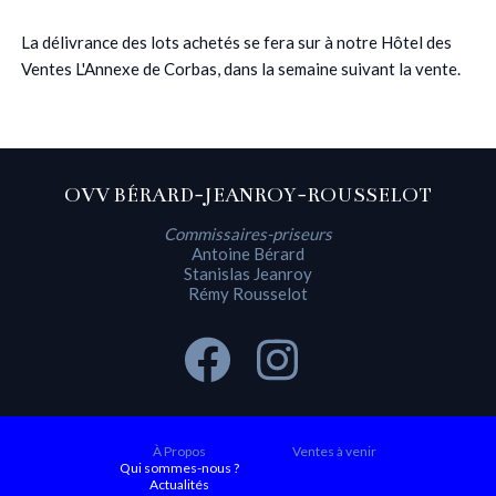
La délivrance des lots achetés se fera sur à notre Hôtel des
Ventes L'Annexe de Corbas, dans la semaine suivant la vente.
OVV BÉRARD-JEANROY-ROUSSELOT
Commissaires-priseurs
Antoine Bérard
Stanislas Jeanroy
Rémy Rousselot
À Propos
Ventes à venir
Qui sommes-nous ?
Actualités