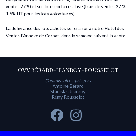
vente : 27%) et sur Interencheres-Live (frais de vente : 27 % +
1.5% HT pour les lots volontaires)
La délivrance des lots achetés se fera sur à notre Hôtel des
Ventes L'Annexe de Corbas, dans la semaine suivant la vente.
OVV BÉRARD-JEANROY-ROUSSELOT
Commissaires-priseurs
Antoine Bérard
Stanislas Jeanroy
Rémy Rousselot