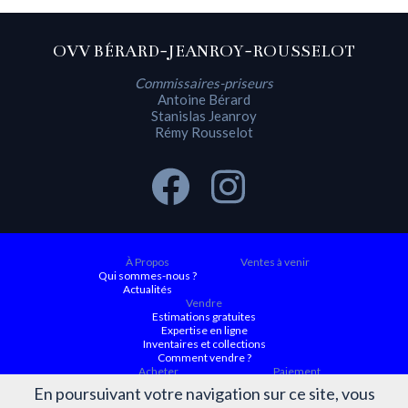
OVV BÉRARD-JEANROY-ROUSSELOT
Commissaires-priseurs
Antoine Bérard
Stanislas Jeanroy
Rémy Rousselot
À Propos
Ventes à venir
Qui sommes-nous ?
Actualités
Vendre
Estimations gratuites
Expertise en ligne
Inventaires et collections
Comment vendre ?
Acheter
Paiement
Ventes à venir
En poursuivant votre navigation sur ce site, vous
Ordre d'achat