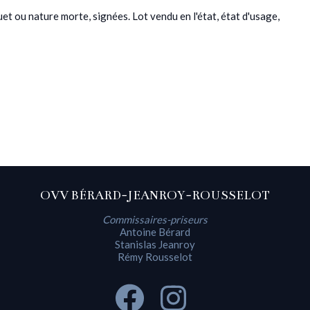
t ou nature morte, signées. Lot vendu en l'état, état d'usage,
OVV BÉRARD-JEANROY-ROUSSELOT
Commissaires-priseurs
Antoine Bérard
Stanislas Jeanroy
Rémy Rousselot