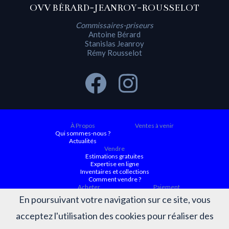
OVV BÉRARD-JEANROY-ROUSSELOT
Commissaires-priseurs
Antoine Bérard
Stanislas Jeanroy
Rémy Rousselot
À Propos
Ventes à venir
Qui sommes-nous ?
Actualités
Vendre
Estimations gratuites
Expertise en ligne
Inventaires et collections
Comment vendre ?
Acheter
Paiement
Ventes à venir
En poursuivant votre navigation sur ce site, vous
Ordre d'achat
Conditions générales d’achat
acceptez l'utilisation des cookies pour réaliser des
Résultats
Judiciaire ACTAURA
Belles enchères