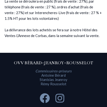
La vente se déroulera en public (frais de vente : 27%), par
téléphone (frais de vente : 27 %), ordres d’achat (frais de
vente : 27%) et sur Interencheres-Live (frais de vente : 27 % +
1.5% HT pour les lots volontaires)
La délivrance des lots achetés se fera sur à notre Hôtel des
Ventes L'Annexe de Corbas, dans la semaine suivant la vente.
OVV BÉRARD-JEANROY-ROUSSELOT
Commissaires-priseurs
Antoine Bérard
Stanislas Jeanroy
Rémy Rousselot