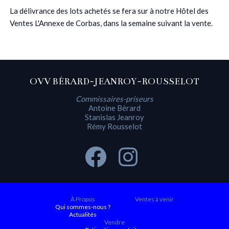
La délivrance des lots achetés se fera sur à notre Hôtel des
Ventes L'Annexe de Corbas, dans la semaine suivant la vente.
OVV BÉRARD-JEANROY-ROUSSELOT
Commissaires-priseurs
Antoine Bérard
Stanislas Jeanroy
Rémy Rousselot
À Propos
Ventes à venir
Qui sommes-nous ?
Actualités
Vendre