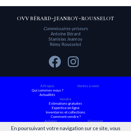
OVV BÉRARD-JEANROY-ROUSSELOT
Commissaires-priseurs
Antoine Bérard
Stanislas Jeanroy
Rémy Rousselot
À Propos
Ventes à venir
Qui sommes-nous ?
Actualités
Vendre
Estimations gratuites
Expertise en ligne
Inventaires et collections
Comment vendre ?
Acheter
Paiement
Ventes à venir
En poursuivant votre navigation sur ce site, vous
Ordre d'achat