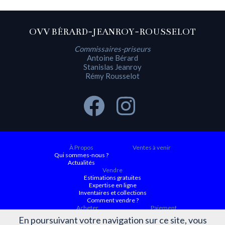
OVV BÉRARD-JEANROY-ROUSSELOT
Commissaires-priseurs
Antoine Bérard
Stanislas Jeanroy
Rémy Rousselot
À Propos
Ventes à venir
Qui sommes-nous ?
Actualités
Vendre
Estimations gratuites
Expertise en ligne
Inventaires et collections
Comment vendre ?
Acheter
Paiement
Ventes à venir
En poursuivant votre navigation sur ce site, vous
Ordre d'achat