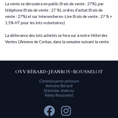
La vente se déroulera en public (frais de vente : 27%), par
téléphone (frais de vente : 27 %), ordres d’achat (frais de
vente : 27%) et sur Interencheres-Live (frais de vente : 27 % +
1.5% HT pour les lots volontaires)
La délivrance des lots achetés se fera sur à notre Hôtel des
Ventes L'Annexe de Corbas, dans la semaine suivant la vente.
OVV BÉRARD-JEANROY-ROUSSELOT
Commissaires-priseurs
Antoine Bérard
Stanislas Jeanroy
Rémy Rousselot