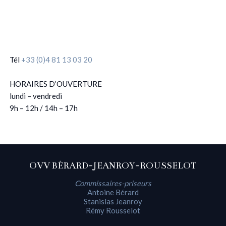
Tél
+33 (0)4 81 13 03 20
HORAIRES D’OUVERTURE
lundi – vendredi
9h – 12h / 14h – 17h
OVV BÉRARD-JEANROY-ROUSSELOT
Commissaires-priseurs
Antoine Bérard
Stanislas Jeanroy
Rémy Rousselot