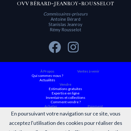
OVV BÉRARD-JEANROY-ROUSSELOT
Commissaires-priseurs
Antoine Bérard
Stanislas Jeanroy
Rémy Rousselot
À Propos
Ventes à venir
Qui sommes-nous ?
Actualités
Vendre
Estimations gratuites
Expertise en ligne
Inventaires et collections
Comment vendre ?
Acheter
Paiement
Ventes à venir
En poursuivant votre navigation sur ce site, vous
Ordre d'achat
Conditions générales d’achat
acceptez l'utilisation des cookies pour réaliser des
Résultats
Judiciaire ACTAURA
Belles enchères