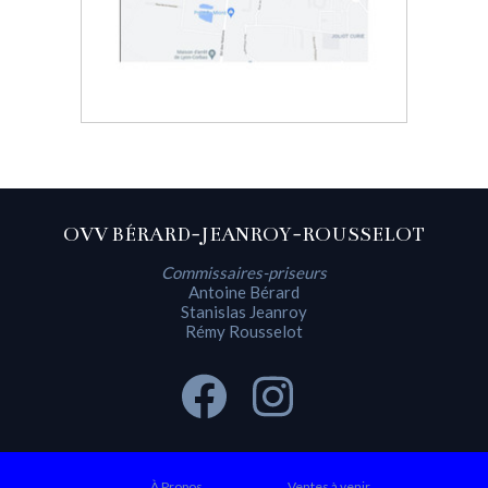
OVV BÉRARD-JEANROY-ROUSSELOT
Commissaires-priseurs
Antoine Bérard
Stanislas Jeanroy
Rémy Rousselot
À Propos
Ventes à venir