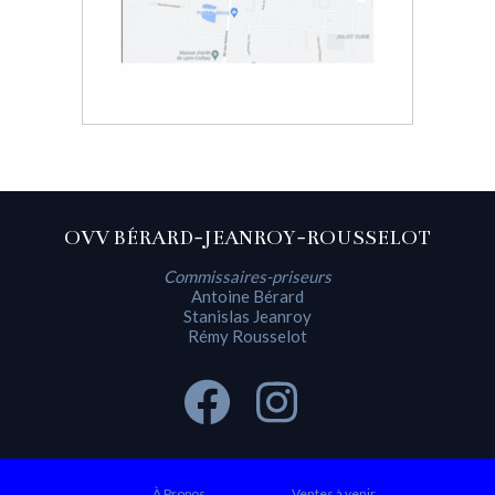
OVV BÉRARD-JEANROY-ROUSSELOT
Commissaires-priseurs
Antoine Bérard
Stanislas Jeanroy
Rémy Rousselot
À Propos
Ventes à venir