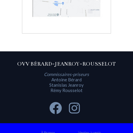
OVV BÉRARD-JEANROY-ROUSSELOT
Commissaires-priseurs
Antoine Bérard
Stanislas Jeanroy
Rémy Rousselot
À Propos
Ventes à venir