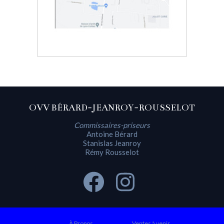
OVV BÉRARD-JEANROY-ROUSSELOT
Commissaires-priseurs
Antoine Bérard
Stanislas Jeanroy
Rémy Rousselot
À Propos
Ventes à venir