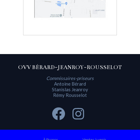
OVV BÉRARD-JEANROY-ROUSSELOT
Commissaires-priseurs
Antoine Bérard
Stanislas Jeanroy
Rémy Rousselot
À Propos
Ventes à venir