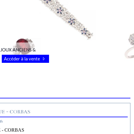
OUX ANCIENS &
Accéder à la vente
E - CORBAS
4h
 - CORBAS