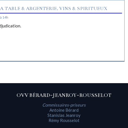
A TABLE & ARGENTERIE, VINS & SPIRITUEUX
à 14h
djudication.
OVV BÉRARD-JEANROY-ROUSSELOT
Commissaires-priseurs
Antoine Bérard
Stanislas Jeanroy
Rémy Rousselot