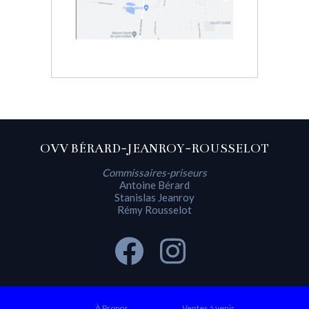
OVV BÉRARD-JEANROY-ROUSSELOT
Commissaires-priseurs
Antoine Bérard
Stanislas Jeanroy
Rémy Rousselot
À Propos
Ventes à venir