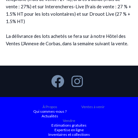
vente : 27%) et sur Interencheres-Live (frais de vente : 27 % +
1.5% HT pour les lots volontaires) et sur Drouot Live (27 % +
1.5% HT)
La délivrance des lots achetés se fera sur à notre Hôtel des
Ventes L'Annexe de Corbas, dans la semaine suivant la vente.
À Propos
Ventes à venir
Qui sommes-nous ?
Actualités
Vendre
Estimations gratuites
Expertise en ligne
Inventaires et collections