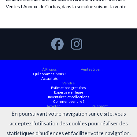
Ventes L'Annexe de Corbas, dans la semaine suivant la vente.
À Propos
Ventes à venir
Qui sommes-nous ?
Actualités
Vendre
Estimations gratuites
Expertise en ligne
Inventaires et collections
Comment vendre ?
Acheter
Paiement
Ventes à venir
En poursuivant votre navigation sur ce site, vous
Ordre d'achat
Conditions générales d’achat
acceptez l'utilisation des cookies pour réaliser des
Résultats
Judiciaire ACTAURA
Belles enchères
statistiques d'audiences et faciliter votre navigation.
Résultats des ventes