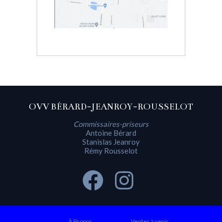
OVV BÉRARD-JEANROY-ROUSSELOT
Commissaires-priseurs
Antoine Bérard
Stanislas Jeanroy
Rémy Rousselot
À Propos
Ventes à venir