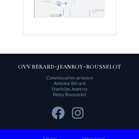
OVV BÉRARD-JEANROY-ROUSSELOT
Commissaires-priseurs
Antoine Bérard
Stanislas Jeanroy
Rémy Rousselot
À Propos
Ventes à venir